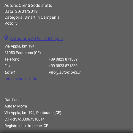
Autore:
Clienti Soddisfatti
,
questi
Data:
30/01/2019
,
strumenti
Categoria:
Smart in Campania
,
di
Voto:
5
tracciamento
si
rimanda
Automorra Srl Sede di Capua
alla
Via Appia, km 194
cookie
81050 Pastorano (CE)
policy.
Puoi
Telefono:
+39 0823 871339
rivedere
Fax:
+39 0823 871339
e
Email:
info@automorra.it
modificare
Indicazioni stradali
le
tue
scelte
Dati fiscali:
in
Auto M.Morra
qualsiasi
momento.
Via Appia, km 194, Pastorano (CE)
C.F/P.IVA:
03067510614
Registro delle imprese:
CE