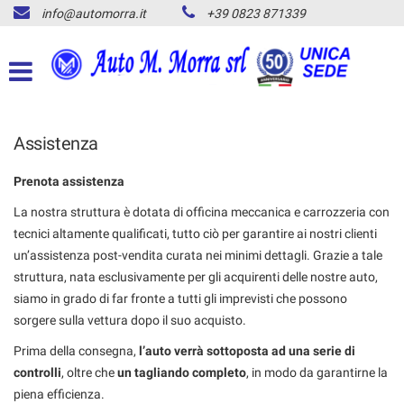
info@automorra.it
+39 0823 871339
HOME
Le
tue
preferenze
PARCO AUTO
di
consenso
CHI SIAMO
Assistenza
Il
seguente
pannello
Prenota assistenza
SMART IN PROMO
ti
La nostra struttura è dotata di officina meccanica e carrozzeria con
consente
di
tecnici altamente qualificati, tutto ciò per garantire ai nostri clienti
ACQUISTIAMO LA TUA
esprimere
un’assistenza post-vendita curata nei minimi dettagli. Grazie a tale
SMART
le
struttura, nata esclusivamente per gli acquirenti delle nostre auto,
tue
siamo in grado di far fronte a tutti gli imprevisti che possono
preferenze
ASSISTENZA
sorgere sulla vettura dopo il suo acquisto.
di
consenso
Prima della consegna,
l’auto verrà sottoposta ad una serie di
alle
RECENSIONI
controlli
, oltre che
un tagliando completo
, in modo da garantirne la
tecnologie
di
piena efficienza.