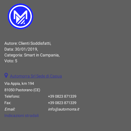
Salva
le
impostazioni
Autore:
Clienti Soddisfatti
,
Data:
30/01/2019
,
Categoria:
Smart in Campania
,
Voto:
5
Automorra Srl Sede di Capua
Via Appia, km 194
81050 Pastorano (CE)
Telefono:
+39 0823 871339
Fax:
+39 0823 871339
Email:
info@automorra.it
Indicazioni stradali