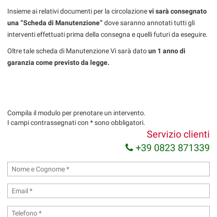
tracciamento
CONTATTI
Insieme ai relativi documenti per la circolazione
vi sarà consegnato
che
una “Scheda di Manutenzione”
adottiamo
dove saranno annotati tutti gli
per
interventi effettuati prima della consegna e quelli futuri da eseguire.
offrire
Oltre tale scheda di Manutenzione Vi sarà dato
un 1 anno di
le
funzionalità
garanzia come previsto da legge.
e
svolgere
le
attività
di
Compila il modulo per prenotare un intervento.
seguito
I campi contrassegnati con * sono obbligatori.
descritte.
Servizio clienti
Per
+39 0823 871339
ottenere
maggiori
informazioni
sull'utilità
e
sul
funzionamento
di