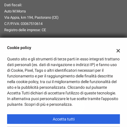
Dati fiscali:
Auto M.Morra
Via Appia, km 194, Pastorano (CE)
C.F/P.IVA:
03067510614
Registro delle imprese:
CE
Orari Apertura
Cookie policy
Lun-Ven:
08:00-13:00 / 14:30-18:45
Questo sito e gli strumenti di terze parti in esso integrati trattano
dati personali (es. dati di navigazione o indirizzi IP) e fanno uso
Sabato:
08:00-13:00/Chiuso
di Cookie, Pixel, Tags o altri identificatori necessari per il
funzionamento e per il raggiungimento delle finalità descritte
Domenica:
Chiuso
nella cookie policy, tra cui il miglioramento delle funzionalità del
sito e la pubblicità personalizzata. Cliccando sul pulsante
Accetta Tutti dichiari di accettare l'utilizzo di queste tecnologie.
In alternativa puoi personalizzare le tue scelte tramite l'apposito
pulsante. Scopri di più e personalizza.
Accetta tutti
Copyright © 2026 GestionaleAuto.com S.r.l., Tutti i diritti riservati -
Leggi l'informativa sulla privacy
-
Cookie Policy