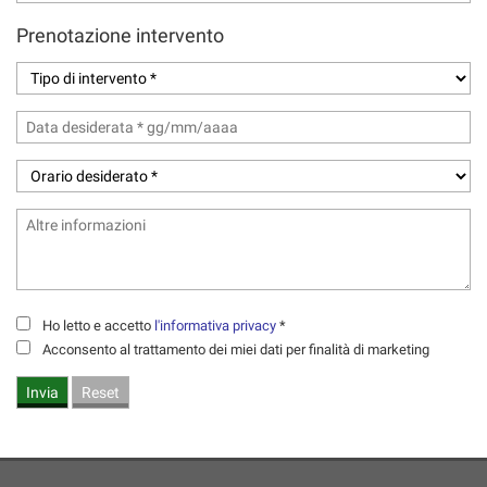
tta
ti
Prenotazione intervento
mpre
Cookie necessari
ilitato
Cookie delle preferenze
Cookie per il miglioramento dell'esperienza utente
Cookie analitici
Cookie di marketing
Ho letto e accetto
l'informativa privacy
*
Acconsento al trattamento dei miei dati per finalità di marketing
Leggi
la
cookie
policy