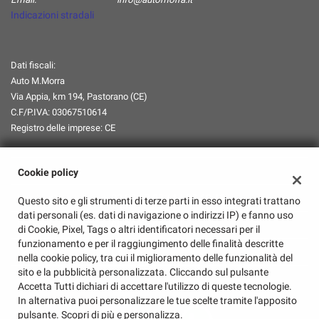
Indicazioni stradali
Dati fiscali:
Auto M.Morra
Via Appia, km 194, Pastorano (CE)
C.F/P.IVA:
03067510614
Registro delle imprese:
CE
Orari Apertura
Cookie policy
Lun-Ven:
08:00-13:00 / 14:30-18:45
Questo sito e gli strumenti di terze parti in esso integrati trattano
dati personali (es. dati di navigazione o indirizzi IP) e fanno uso
Sabato:
08:00-13:00/Chiuso
di Cookie, Pixel, Tags o altri identificatori necessari per il
funzionamento e per il raggiungimento delle finalità descritte
Domenica:
Chiuso
nella cookie policy, tra cui il miglioramento delle funzionalità del
sito e la pubblicità personalizzata. Cliccando sul pulsante
Accetta Tutti dichiari di accettare l'utilizzo di queste tecnologie.
In alternativa puoi personalizzare le tue scelte tramite l'apposito
pulsante. Scopri di più e personalizza.