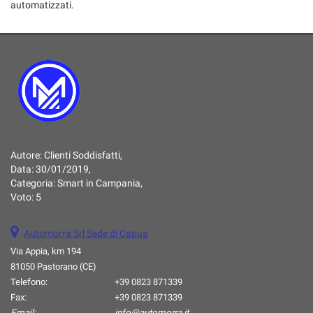
automatizzati.
Autore:
Clienti Soddisfatti
,
Data:
30/01/2019
,
Categoria:
Smart in Campania
,
Voto:
5
Automorra Srl Sede di Capua
Via Appia, km 194
81050 Pastorano (CE)
Telefono:
+39 0823 871339
Fax:
+39 0823 871339
Email:
info@automorra.it