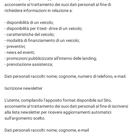
tta
acconsente al trattamento dei suoi dati personali al fine di
ti
richiedere informazioni in relazione a:
- disponibilità di un veicolo;
mpre
Cookie necessari
- disponibilità per il test- drive di un veicolo;
ilitato
- caratteristiche del veicolo;
- modalità di finanziamento di un veicolo;
Cookie delle preferenze
- preventivi;
- news ed eventi;
- promozioni pubblicizzate all’interno delle landing;
Cookie per il miglioramento dell'esperienza utente
- prenotazione assistenza;
Cookie analitici
Dati personali raccolti: nome, cognome, numero di telefono, e-mail.
Cookie di marketing
Iscrizione newsletter
L’utente, compilando l’apposito format disponibile sul Sito,
acconsente al trattamento dei suoi dati personali al fine di iscriversi
Leggi
alla lista newsletter per ricevere aggiornamenti automatici
la
sull’argomento scelto.
cookie
policy
Dati personali raccolti: nome, cognome, e-mail