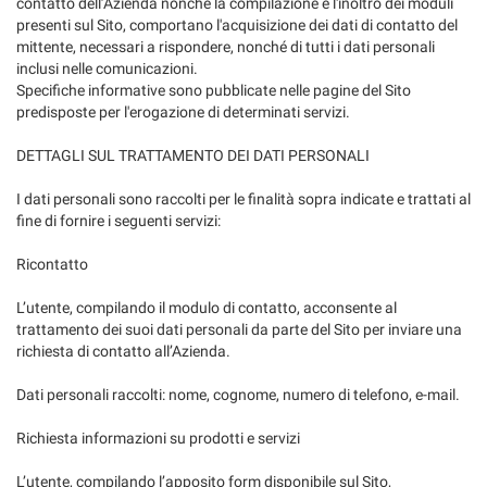
contatto dell’Azienda nonché la compilazione e l'inoltro dei moduli
questi
presenti sul Sito, comportano l'acquisizione dei dati di contatto del
strumenti
mittente, necessari a rispondere, nonché di tutti i dati personali
di
inclusi nelle comunicazioni.
tracciamento
Specifiche informative sono pubblicate nelle pagine del Sito
si
predisposte per l'erogazione di determinati servizi.
rimanda
alla
DETTAGLI SUL TRATTAMENTO DEI DATI PERSONALI
cookie
policy.
I dati personali sono raccolti per le finalità sopra indicate e trattati al
Puoi
fine di fornire i seguenti servizi:
rivedere
e
Ricontatto
modificare
le
L’utente, compilando il modulo di contatto, acconsente al
tue
trattamento dei suoi dati personali da parte del Sito per inviare una
scelte
richiesta di contatto all’Azienda.
in
qualsiasi
Dati personali raccolti: nome, cognome, numero di telefono, e-mail.
momento.
Richiesta informazioni su prodotti e servizi
L’utente, compilando l’apposito form disponibile sul Sito,