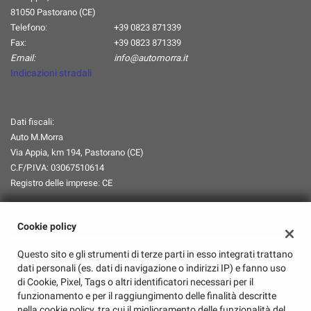
tta
81050 Pastorano (CE)
ti
Telefono:
+39 0823 871339
Fax:
+39 0823 871339
Email:
info@automorra.it
mpre
Cookie necessari
Indicazioni stradali
ilitato
Cookie delle preferenze
Dati fiscali:
Cookie per il miglioramento dell'esperienza utente
Auto M.Morra
Via Appia, km 194, Pastorano (CE)
C.F/P.IVA:
03067510614
Cookie analitici
Registro delle imprese:
CE
Cookie di marketing
Orari Apertura
Cookie policy
Leggi
Lun-Ven:
08:00-13:00 / 14:30-18:45
Questo sito e gli strumenti di terze parti in esso integrati trattano
la
dati personali (es. dati di navigazione o indirizzi IP) e fanno uso
cookie
Sabato:
08:00-13:00/Chiuso
di Cookie, Pixel, Tags o altri identificatori necessari per il
policy
funzionamento e per il raggiungimento delle finalità descritte
Domenica:
Chiuso
nella cookie policy, tra cui il miglioramento delle funzionalità del