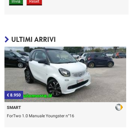
ULTIMI ARRIVI
€ 8.950
€
SMART
ForTwo 1.0 Manuale Youngster n°16
T