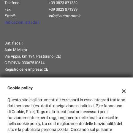
Telefono:
+39 0823 871339
Fax:
+39 0823 871339
Email:
info@automorra.it
Indicazioni stradali
Dati fiscali:
Auto M.Morra
Via Appia, km 194, Pastorano (CE)
C.F/P.IVA:
03067510614
Registro delle imprese:
CE
Orari Apertura
Cookie policy
Lun-Ven:
08:00-13:00 / 14:30-18:45
Questo sito e gli strumenti di terze parti in esso integrati trattano
dati personali (es. dati di navigazione o indirizzi IP) e fanno uso
Sabato:
08:00-13:00/Chiuso
di Cookie, Pixel, Tags o altri identificatori necessari per il
funzionamento e per il raggiungimento delle finalità descritte
Domenica:
Chiuso
nella cookie policy, tra cui il miglioramento delle funzionalità del
sito e la pubblicità personalizzata. Cliccando sul pulsante