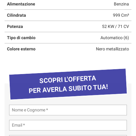
Alimentazione
Benzina
questi
strumenti
Cilindrata
999 Cm³
di
tracciamento
Potenza
52 KW / 71 CV
si
rimanda
Tipo di cambio
Automatico (6)
alla
cookie
Colore esterno
Nero metallizzato
policy.
Puoi
rivedere
e
SCOPRI L'OFFERTA
modificare
le
PER AVERLA SUBITO TUA!
tue
scelte
in
qualsiasi
momento.