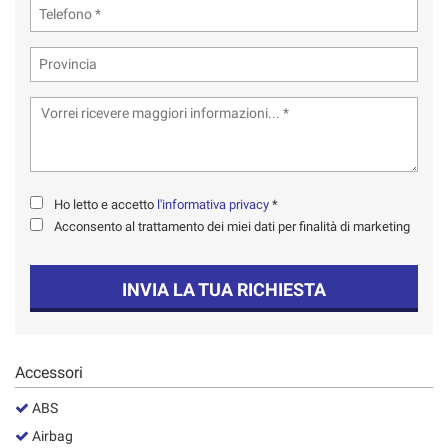
tta
ti
mpre
Cookie necessari
ilitato
Cookie delle preferenze
Cookie per il miglioramento dell'esperienza utente
Ho letto e accetto
l'informativa privacy
*
Acconsento al trattamento dei miei dati per finalità di marketing
Cookie analitici
INVIA LA TUA RICHIESTA
Cookie di marketing
Leggi
Accessori
la
cookie
ABS
policy
Airbag