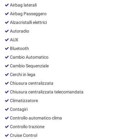
Salva
Airbag laterali
le
Airbag Passeggero
impostazioni
Alzacristalli elettrici
Autoradio
AUX
Bluetooth
Cambio Automatico
Cambio Sequenziale
Cerchi in lega
Chiusura centralizzata
Chiusura centralizzata telecomandata
Climatizzatore
Contagiri
Controllo automatico clima
Controllo trazione
Cruise Control