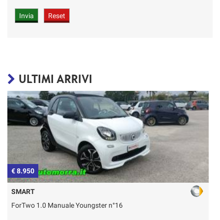
ULTIMI ARRIVI
€ 8.950
€
SMART
ForTwo 1.0 Manuale Youngster n°16
T