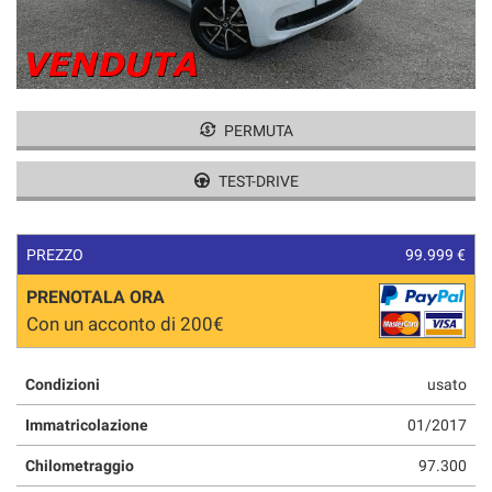
tracciamento
CONTATTI
che
adottiamo
per
offrire
le
PERMUTA
funzionalità
e
TEST-DRIVE
svolgere
le
attività
di
PREZZO
99.999 €
seguito
descritte.
PRENOTALA ORA
Per
Con un acconto di 200€
ottenere
maggiori
informazioni
Condizioni
usato
sull'utilità
Immatricolazione
01/2017
e
sul
Chilometraggio
97.300
funzionamento
di