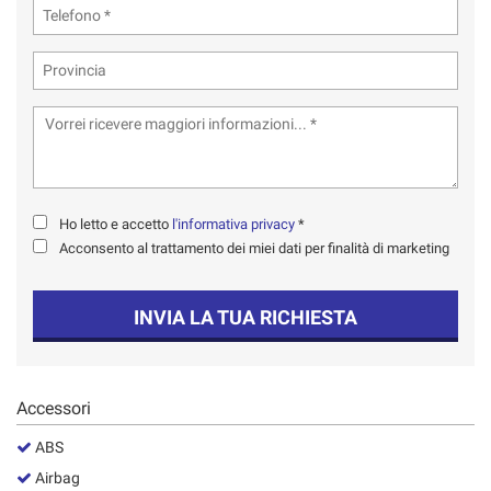
tta
ti
mpre
Cookie necessari
ilitato
Cookie delle preferenze
Cookie per il miglioramento dell'esperienza utente
Ho letto e accetto
l'informativa privacy
*
Acconsento al trattamento dei miei dati per finalità di marketing
Cookie analitici
INVIA LA TUA RICHIESTA
Cookie di marketing
Leggi
Accessori
la
cookie
ABS
policy
Airbag