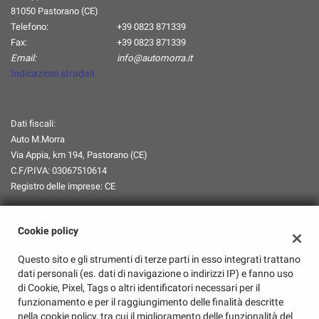
81050 Pastorano (CE)
Telefono:
+39 0823 871339
Fax:
+39 0823 871339
Email:
info@automorra.it
Indicazioni stradali
Dati fiscali:
Auto M.Morra
Via Appia, km 194, Pastorano (CE)
C.F/P.IVA:
03067510614
Registro delle imprese:
CE
Orari Apertura
Cookie policy
Lun-Ven:
08:00-13:00 / 14:30-18:45
Questo sito e gli strumenti di terze parti in esso integrati trattano
dati personali (es. dati di navigazione o indirizzi IP) e fanno uso
Sabato:
08:00-13:00/Chiuso
di Cookie, Pixel, Tags o altri identificatori necessari per il
funzionamento e per il raggiungimento delle finalità descritte
Domenica:
Chiuso
nella cookie policy, tra cui il miglioramento delle funzionalità del