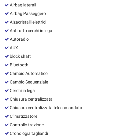
Salva
Airbag laterali
le
Airbag Passeggero
impostazioni
Alzacristalli elettrici
Antifurto cerchi in lega
Autoradio
AUX
block shaft
Bluetooth
Cambio Automatico
Cambio Sequenziale
Cerchi in lega
Chiusura centralizzata
Chiusura centralizzata telecomandata
Climatizzatore
Controllo trazione
Cronologia tagliandi