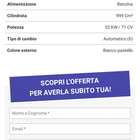
Alimentazione
Benzina
questi
strumenti
Cilindrata
999 Cm³
di
tracciamento
Potenza
52 KW / 71 CV
si
rimanda
Tipo di cambio
Automatico (6)
alla
cookie
Colore esterno
Bianco pastello
policy.
Puoi
rivedere
e
SCOPRI L'OFFERTA
modificare
le
PER AVERLA SUBITO TUA!
tue
scelte
in
qualsiasi
momento.