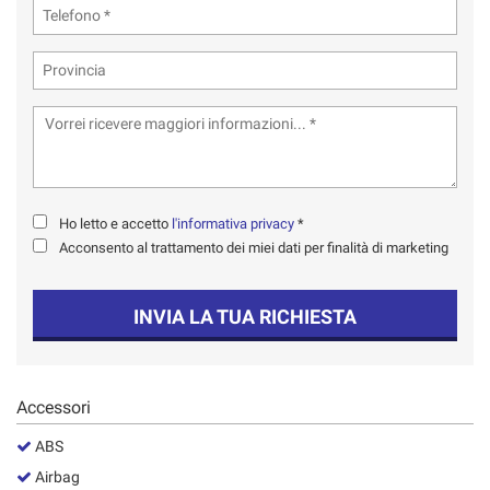
tta
ti
mpre
Cookie necessari
ilitato
Cookie delle preferenze
Cookie per il miglioramento dell'esperienza utente
Ho letto e accetto
l'informativa privacy
*
Acconsento al trattamento dei miei dati per finalità di marketing
Cookie analitici
INVIA LA TUA RICHIESTA
Cookie di marketing
Leggi
Accessori
la
cookie
ABS
policy
Airbag