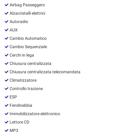
Salva
Airbag Passeggero
le
Alzacristalli elettrici
impostazioni
Autoradio
AUX
Cambio Automatico
Cambio Sequenziale
Cerchi in lega
Chiusura centralizzata
Chiusura centralizzata telecomandata
Climatizzatore
Controllo trazione
ESP
Fendinebbia
Immobilizzatore elettronico
Lettore CD
MP3