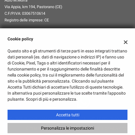
Auto M.Morra
Via Appia, km 194, Pastorano (CE)
C.F/P.IVA:
03067510614
Registro delle imprese:
CE
Orari Apertura
Cookie policy
Lun-Ven:
08:00-13:00 / 14:30-18:45
Questo sito e gli strumenti di terze parti in esso integrati trattano
dati personali (es. dati di navigazione o indirizzi IP) e fanno uso
Sabato:
08:00-13:00/Chiuso
di Cookie, Pixel, Tags o altri identificatori necessari per il
funzionamento e per il raggiungimento delle finalità descritte
Domenica:
Chiuso
nella cookie policy, tra cui il miglioramento delle funzionalità del
sito e la pubblicità personalizzata. Cliccando sul pulsante
Accetta Tutti dichiari di accettare l'utilizzo di queste tecnologie.
In alternativa puoi personalizzare le tue scelte tramite l'apposito
pulsante. Scopri di più e personalizza.
Accetta tutti
Copyright © 2026 GestionaleAuto.com S.r.l., Tutti i diritti riservati -
Leggi l'informativa sulla privacy
-
Cookie Policy
Chiama
Contatta un consulente
Personalizza le impostazioni
Sito creato da:
GestionaleAuto.com