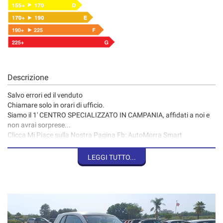
Descrizione
Salvo errori ed il venduto
Chiamare solo in orari di ufficio.
Siamo il 1' CENTRO SPECIALIZZATO IN CAMPANIA, affidati a noi e
non avrai sorprese...
Clicca Mi Piace sulla Nostra Pagina Fb: AutoMorra Smart
e sarai aggiornato su tutta la disponibilità delle nostre Smart!!!!
LEGGI TUTTO...
Grazie al Ns. CENTRO SPECIALIZZATO SMART
la vettura in oggetto è stata sottoposta a una minuziosa serie di
controlli per garantirne la propria efficienza.
Ci venga a trovare da vicino in modo da poter visionare l'auto e la
ns. struttura,
inoltre abbiamo oltre 60 Smart disponibili.