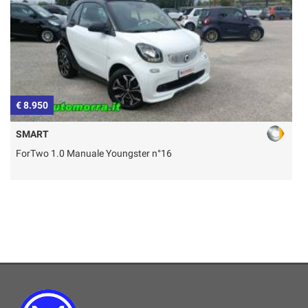
€ 8.950
€
SMART
ForTwo 1.0 Manuale Youngster n°16
T