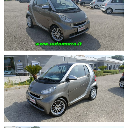
Per ulteriori info e foto può visitare automorra.it
Sulla presente vettura vi proponiamo:
12 Mesi di garanzia con Assistenza in Sede.
Possibilità di finanziamento a tasso agevolato
Scrupolosi controlli prima della consegna.
Tagliando Completo.
Lavaggio ed igienizzazione abitacolo.
Possibilità di ricevimento clienti in stazione ferroviaria mediante
appuntamento.
Spese di trasferimento proprietà escluse. .
Grazie alla Ns posizione strategica all'uscita del casello
Autostradale di Capua siamo raggiungibili in:
20 minuti da Napoli
25 minuti da Cassino
30 minuti da Avellino
40 minuti da Benevento
40 minuti da Salerno
''PREZZO SENZA PERMUTA E NON EFFETTUIAMO SCAMBI''