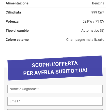
Alimentazione
Benzina
questi
strumenti
Cilindrata
999 Cm³
di
tracciamento
Potenza
52 KW / 71 CV
si
rimanda
Tipo di cambio
Automatico (5)
alla
cookie
Colore esterno
Champagne metallizzato
policy.
Puoi
rivedere
e
SCOPRI L'OFFERTA
modificare
le
PER AVERLA SUBITO TUA!
tue
scelte
in
qualsiasi
momento.