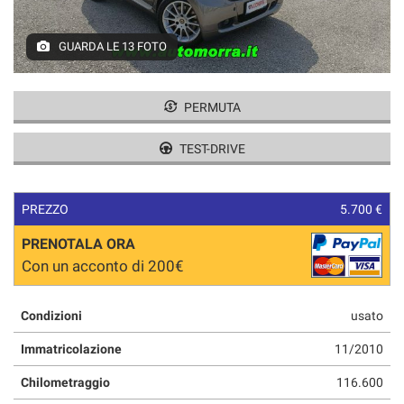
tracciamento
CONTATTI
che
adottiamo
GUARDA LE 13 FOTO
per
offrire
le
PERMUTA
funzionalità
e
TEST-DRIVE
svolgere
le
attività
di
PREZZO
5.700 €
seguito
descritte.
PRENOTALA ORA
Per
Con un acconto di 200€
ottenere
maggiori
informazioni
Condizioni
usato
sull'utilità
Immatricolazione
11/2010
e
sul
Chilometraggio
116.600
funzionamento
di