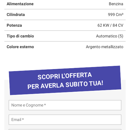
Alimentazione
Benzina
questi
strumenti
Cilindrata
999 Cm³
di
tracciamento
Potenza
62 KW / 84 CV
si
rimanda
Tipo di cambio
Automatico (5)
alla
cookie
Colore esterno
Argento metallizzato
policy.
Puoi
rivedere
e
SCOPRI L'OFFERTA
modificare
le
PER AVERLA SUBITO TUA!
tue
scelte
in
qualsiasi
momento.