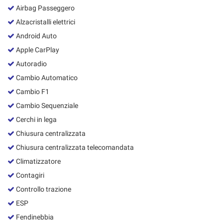
Salva
Airbag Passeggero
le
Alzacristalli elettrici
impostazioni
Android Auto
Apple CarPlay
Autoradio
Cambio Automatico
Cambio F1
Cambio Sequenziale
Cerchi in lega
Chiusura centralizzata
Chiusura centralizzata telecomandata
Climatizzatore
Contagiri
Controllo trazione
ESP
Fendinebbia