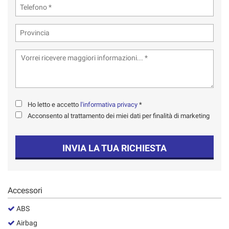
tta
ti
mpre
Cookie necessari
ilitato
Cookie delle preferenze
Cookie per il miglioramento dell'esperienza utente
Ho letto e accetto
l'informativa privacy
*
Acconsento al trattamento dei miei dati per finalità di marketing
Cookie analitici
INVIA LA TUA RICHIESTA
Cookie di marketing
Leggi
Accessori
la
cookie
ABS
policy
Airbag