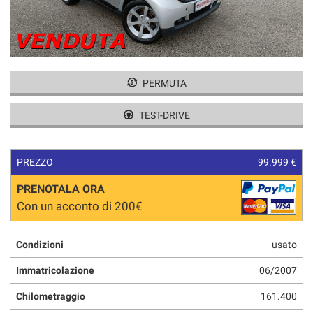
tracciamento
CONTATTI
che
adottiamo
per
offrire
le
PERMUTA
funzionalità
e
TEST-DRIVE
svolgere
le
attività
di
PREZZO
99.999 €
seguito
descritte.
PRENOTALA ORA
Per
Con un acconto di 200€
ottenere
maggiori
informazioni
Condizioni
usato
sull'utilità
Immatricolazione
06/2007
e
sul
Chilometraggio
161.400
funzionamento
di