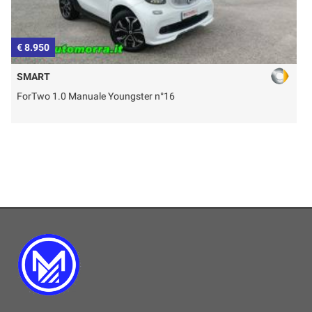
€ 8.950
€
SMART
ForTwo 1.0 Manuale Youngster n°16
T