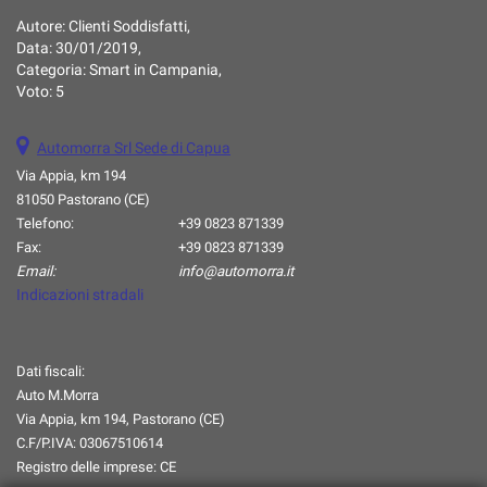
Autore:
Clienti Soddisfatti
,
Data:
30/01/2019
,
Categoria:
Smart in Campania
,
Voto:
5
Automorra Srl Sede di Capua
Via Appia, km 194
81050 Pastorano (CE)
Telefono:
+39 0823 871339
Fax:
+39 0823 871339
Email:
info@automorra.it
Indicazioni stradali
Dati fiscali:
Auto M.Morra
Via Appia, km 194, Pastorano (CE)
C.F/P.IVA:
03067510614
Registro delle imprese:
CE