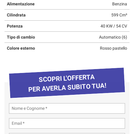
Alimentazione
Benzina
questi
strumenti
Cilindrata
599 Cm³
di
tracciamento
Potenza
40 KW / 54 CV
si
rimanda
Tipo di cambio
Automatico (6)
alla
cookie
Colore esterno
Rosso pastello
policy.
Puoi
rivedere
e
SCOPRI L'OFFERTA
modificare
le
PER AVERLA SUBITO TUA!
tue
scelte
in
qualsiasi
momento.