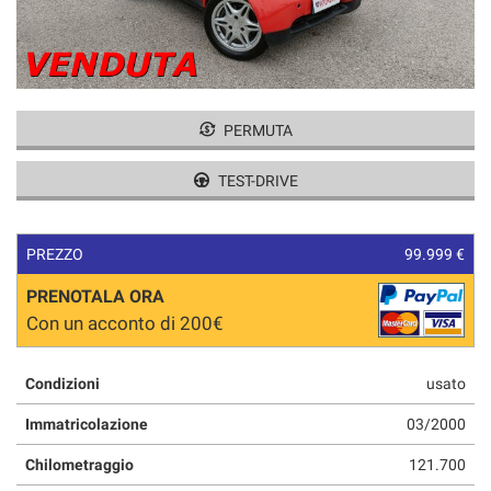
tracciamento
CONTATTI
che
adottiamo
per
offrire
le
PERMUTA
funzionalità
e
TEST-DRIVE
svolgere
le
attività
di
PREZZO
99.999 €
seguito
descritte.
PRENOTALA ORA
Per
Con un acconto di 200€
ottenere
maggiori
informazioni
Condizioni
usato
sull'utilità
Immatricolazione
03/2000
e
sul
Chilometraggio
121.700
funzionamento
di