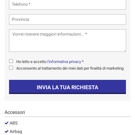
tta
ti
mpre
Cookie necessari
ilitato
Cookie delle preferenze
Cookie per il miglioramento dell'esperienza utente
Ho letto e accetto
l'informativa privacy
*
Acconsento al trattamento dei miei dati per finalità di marketing
Cookie analitici
INVIA LA TUA RICHIESTA
Cookie di marketing
Leggi
Accessori
la
cookie
ABS
policy
Airbag