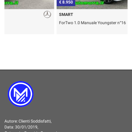
€ 8.950
€
SMART
ForTwo 1.0 Manuale Youngster n°16
T
Autore:
Clienti Soddisfatti
,
Data:
30/01/2019
,