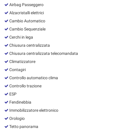
Salva
Airbag Passeggero
le
Alzacristalli elettrici
impostazioni
Cambio Automatico
Cambio Sequenziale
Cerchi in lega
Chiusura centralizzata
Chiusura centralizzata telecomandata
Climatizzatore
Contagiri
Controllo automatico clima
Controllo trazione
ESP
Fendinebbia
Immobilizzatore elettronico
Orologio
Tetto panorama