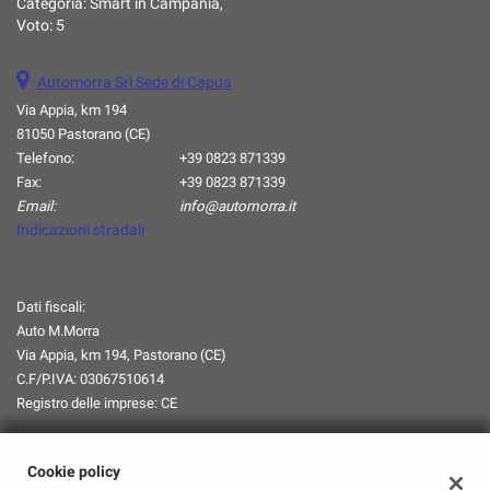
Categoria:
Smart in Campania
,
Voto:
5
Automorra Srl Sede di Capua
Via Appia, km 194
81050 Pastorano (CE)
Telefono:
+39 0823 871339
Fax:
+39 0823 871339
Email:
info@automorra.it
Indicazioni stradali
Dati fiscali:
Auto M.Morra
Via Appia, km 194, Pastorano (CE)
C.F/P.IVA:
03067510614
Registro delle imprese:
CE
Orari Apertura
Cookie policy