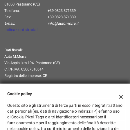
81050 Pastorano (CE)
Telefono:
+39 0823 871339
Fax:
+39 0823 871339
Email:
info@automorra.it
Indicazioni stradali
Dati fiscali:
Auto M.Morra
Via Appia, km 194, Pastorano (CE)
C.F/P.IVA:
03067510614
Registro delle imprese:
CE
Orari Apertura
Cookie policy
Lun-Ven:
08:00-13:00 / 14:30-18:45
Questo sito e gli strumenti di terze parti in esso integrati trattano
dati personali (es. dati di navigazione o indirizzi IP) e fanno uso
Sabato:
08:00-13:00/Chiuso
di Cookie, Pixel, Tags o altri identificatori necessari per il
funzionamento e per il raggiungimento delle finalità descritte
Domenica:
Chiuso
nella cookie policy, tra cui il miglioramento delle funzionalità del