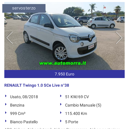
Salva
servosterzo
le
impostazioni
7.950 Euro
RENAULT Twingo 1.0 SCe Live n°38
Usato, 08/2018
51 KW/69 CV
Benzina
Cambio Manuale (5)
999 Cm³
115.400 Km
Bianco Pastello
5 Porte