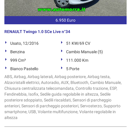
tta
ti
6.950 Euro
mpre
Cookie necessari
ilitato
RENAULT Twingo 1.0 SCe Live n°34
Cookie delle preferenze
Usato, 12/2016
51 KW/69 CV
Benzina
Cambio Manuale (5)
Cookie per il miglioramento dell'esperienza utente
999 Cm³
111.000 Km
Bianco Pastello
5 Porte
Cookie analitici
ABS, Airbag, Airbag laterali, Airbag posteriore, Airbag testa,
Alzacristalli elettrici, Autoradio, AUX, Bluetooth, Cambio Manuale,
Cookie di marketing
Chiusura centralizzata telecomandata, Controllo trazione, ESP,
Fendinebbia, Isofix, Sedile guida regolabile in altezza, Sedile
posteriore sdoppiato, Sedili riscaldati, Sensori di parcheggio
Leggi
anteriori, Sensori di parcheggio posteriori, Servosterzo, Supporto
la
smartphone, USB, Volante multifunzione, Volante regolabile in
cookie
altezza
policy