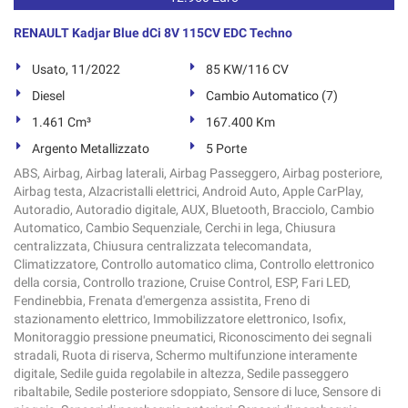
RENAULT Kadjar Blue dCi 8V 115CV EDC Techno
Usato, 11/2022
85 KW/116 CV
Diesel
Cambio Automatico (7)
1.461 Cm³
167.400 Km
Argento Metallizzato
5 Porte
ABS, Airbag, Airbag laterali, Airbag Passeggero, Airbag posteriore,
Airbag testa, Alzacristalli elettrici, Android Auto, Apple CarPlay,
Autoradio, Autoradio digitale, AUX, Bluetooth, Bracciolo, Cambio
Automatico, Cambio Sequenziale, Cerchi in lega, Chiusura
centralizzata, Chiusura centralizzata telecomandata,
Climatizzatore, Controllo automatico clima, Controllo elettronico
della corsia, Controllo trazione, Cruise Control, ESP, Fari LED,
Fendinebbia, Frenata d'emergenza assistita, Freno di
stazionamento elettrico, Immobilizzatore elettronico, Isofix,
Monitoraggio pressione pneumatici, Riconoscimento dei segnali
stradali, Ruota di riserva, Schermo multifunzione interamente
digitale, Sedile guida regolabile in altezza, Sedile passeggero
ribaltabile, Sedile posteriore sdoppiato, Sensore di luce, Sensore di