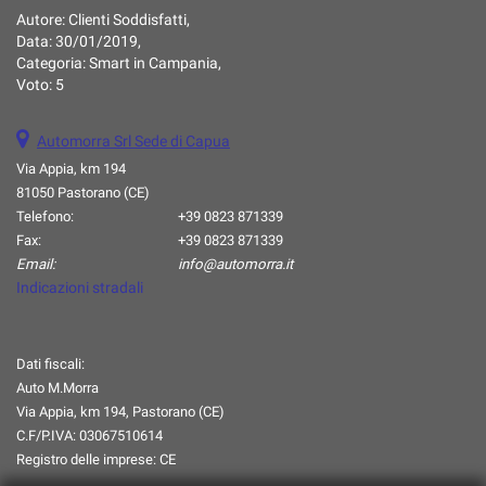
Autore:
Clienti Soddisfatti
,
questi
Data:
30/01/2019
,
strumenti
Categoria:
Smart in Campania
,
di
Voto:
5
tracciamento
si
rimanda
Automorra Srl Sede di Capua
alla
Via Appia, km 194
cookie
81050 Pastorano (CE)
policy.
Puoi
Telefono:
+39 0823 871339
rivedere
Fax:
+39 0823 871339
e
Email:
info@automorra.it
modificare
Indicazioni stradali
le
tue
scelte
Dati fiscali:
in
Auto M.Morra
qualsiasi
momento.
Via Appia, km 194, Pastorano (CE)
C.F/P.IVA:
03067510614
Registro delle imprese:
CE