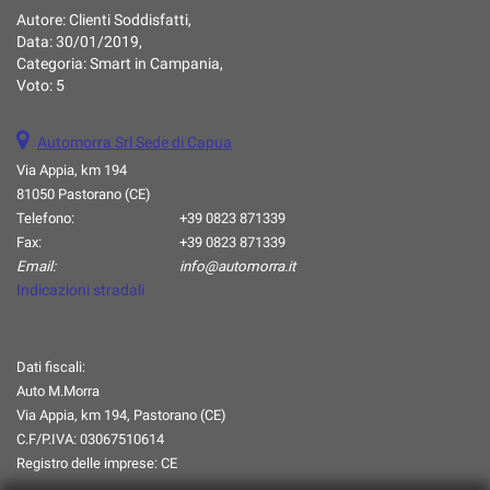
Autore:
Clienti Soddisfatti
,
questi
Data:
30/01/2019
,
strumenti
Categoria:
Smart in Campania
,
di
Voto:
5
tracciamento
si
rimanda
Automorra Srl Sede di Capua
alla
Via Appia, km 194
cookie
81050 Pastorano (CE)
policy.
Puoi
Telefono:
+39 0823 871339
rivedere
Fax:
+39 0823 871339
e
Email:
info@automorra.it
modificare
Indicazioni stradali
le
tue
scelte
Dati fiscali:
in
Auto M.Morra
qualsiasi
momento.
Via Appia, km 194, Pastorano (CE)
C.F/P.IVA:
03067510614
Registro delle imprese:
CE