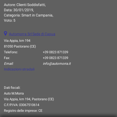
Autore:
Clienti Soddisfatti
,
questi
Data:
30/01/2019
,
strumenti
Categoria:
Smart in Campania
,
di
Voto:
5
tracciamento
si
rimanda
Automorra Srl Sede di Capua
alla
Via Appia, km 194
cookie
81050 Pastorano (CE)
policy.
Puoi
Telefono:
+39 0823 871339
rivedere
Fax:
+39 0823 871339
e
Email:
info@automorra.it
modificare
Indicazioni stradali
le
tue
scelte
Dati fiscali:
in
Auto M.Morra
qualsiasi
momento.
Via Appia, km 194, Pastorano (CE)
C.F/P.IVA:
03067510614
Registro delle imprese:
CE