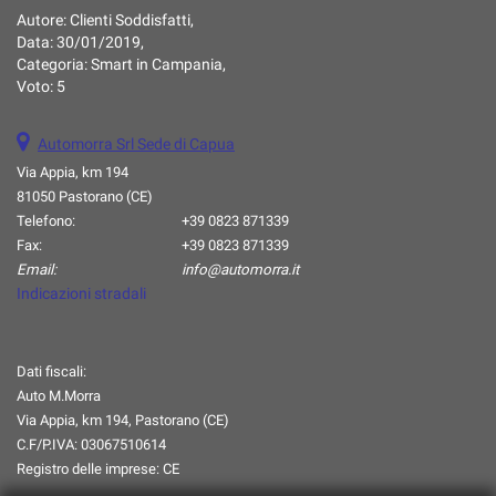
Autore:
Clienti Soddisfatti
,
questi
Data:
30/01/2019
,
strumenti
Categoria:
Smart in Campania
,
di
Voto:
5
tracciamento
si
rimanda
Automorra Srl Sede di Capua
alla
Via Appia, km 194
cookie
81050 Pastorano (CE)
policy.
Puoi
Telefono:
+39 0823 871339
rivedere
Fax:
+39 0823 871339
e
Email:
info@automorra.it
modificare
Indicazioni stradali
le
tue
scelte
Dati fiscali:
in
Auto M.Morra
qualsiasi
momento.
Via Appia, km 194, Pastorano (CE)
C.F/P.IVA:
03067510614
Registro delle imprese:
CE