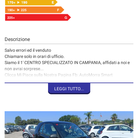
Descrizione
Salvo errori ed il venduto
Chiamare solo in orari di ufficio.
Siamo il 1' CENTRO SPECIALIZZATO IN CAMPANIA, affidati a noi e
non avrai sorprese...
Clicca Mi Piace sulla Nostra Pagina Fb: AutoMorra Smart
e sarai aggiornato su tutta la disponibilità delle nostre Smart!!!!
LEGGI TUTTO...
Grazie al Ns. CENTRO SPECIALIZZATO SMART
la vettura in oggetto è stata sottoposta a una minuziosa serie di
controlli per garantirne la propria efficienza.
Ci venga a trovare da vicino in modo da poter visionare l'auto e la
ns. struttura,
inoltre abbiamo oltre 60 Smart disponibili.
Per ulteriori info e foto può visitare automorra.it
Sulla presente vettura vi proponiamo: