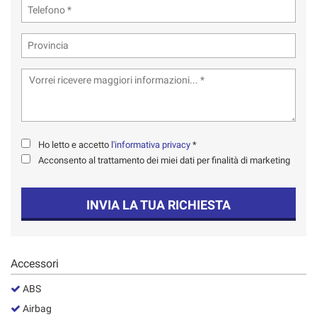
tta
ti
mpre
Cookie necessari
ilitato
Cookie delle preferenze
Cookie per il miglioramento dell'esperienza utente
Ho letto e accetto
l'informativa privacy
*
Acconsento al trattamento dei miei dati per finalità di marketing
Cookie analitici
INVIA LA TUA RICHIESTA
Cookie di marketing
Leggi
Accessori
la
cookie
ABS
policy
Airbag