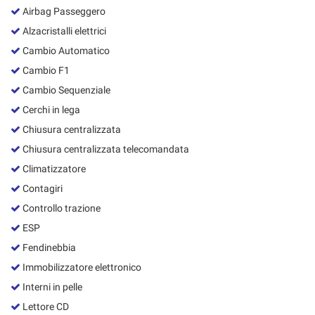
Salva
Airbag Passeggero
le
Alzacristalli elettrici
impostazioni
Cambio Automatico
Cambio F1
Cambio Sequenziale
Cerchi in lega
Chiusura centralizzata
Chiusura centralizzata telecomandata
Climatizzatore
Contagiri
Controllo trazione
ESP
Fendinebbia
Immobilizzatore elettronico
Interni in pelle
Lettore CD