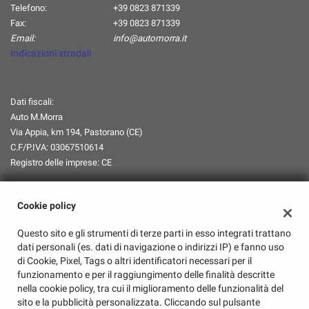
Telefono:
+39 0823 871339
Fax:
+39 0823 871339
Email:
info@automorra.it
Indicazioni stradali
Dati fiscali:
Auto M.Morra
Via Appia, km 194, Pastorano (CE)
C.F/P.IVA:
03067510614
Registro delle imprese:
CE
Orari Apertura
Cookie policy
Lun-Ven:
08:00-13:00 / 14:30-18:45
Questo sito e gli strumenti di terze parti in esso integrati trattano
dati personali (es. dati di navigazione o indirizzi IP) e fanno uso
Sabato:
08:00-13:00/Chiuso
di Cookie, Pixel, Tags o altri identificatori necessari per il
funzionamento e per il raggiungimento delle finalità descritte
Domenica:
Chiuso
nella cookie policy, tra cui il miglioramento delle funzionalità del
sito e la pubblicità personalizzata. Cliccando sul pulsante