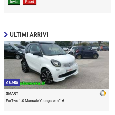
ULTIMI ARRIVI
€ 8.950
€
SMART
ForTwo 1.0 Manuale Youngster n°16
T