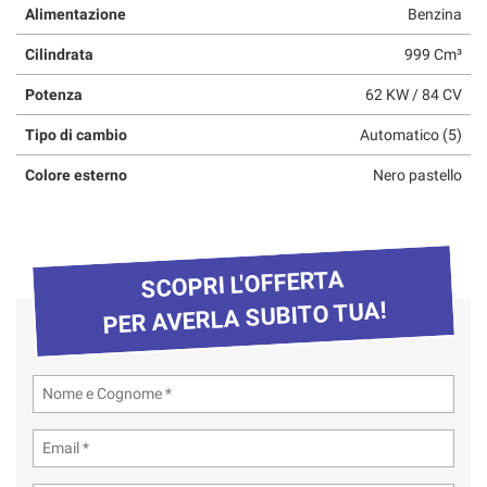
Alimentazione
Benzina
questi
strumenti
Cilindrata
999 Cm³
di
tracciamento
Potenza
62 KW / 84 CV
si
rimanda
Tipo di cambio
Automatico (5)
alla
cookie
Colore esterno
Nero pastello
policy.
Puoi
rivedere
e
SCOPRI L'OFFERTA
modificare
le
PER AVERLA SUBITO TUA!
tue
scelte
in
qualsiasi
momento.