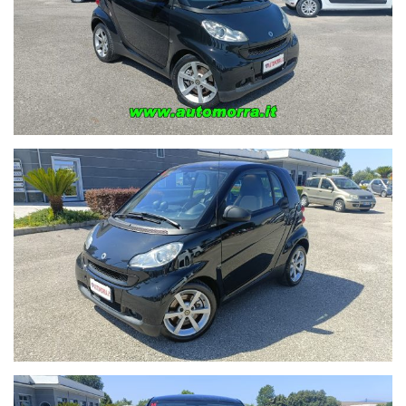
12 Mesi di garanzia con Assistenza in Sede.
Possibilità di finanziamento a tasso agevolato
Scrupolosi controlli prima della consegna.
Tagliando Completo.
Lavaggio ed igienizzazione abitacolo.
Possibilità di ricevimento clienti in stazione ferroviaria mediante
appuntamento.
Spese di trasferimento proprietà escluse. .
Grazie alla Ns posizione strategica all'uscita del casello
Autostradale di Capua siamo raggiungibili in:
20 minuti da Napoli
25 minuti da Cassino
30 minuti da Avellino
40 minuti da Benevento
40 minuti da Salerno
''PREZZO SENZA PERMUTA E NON EFFETTUIAMO SCAMBI''