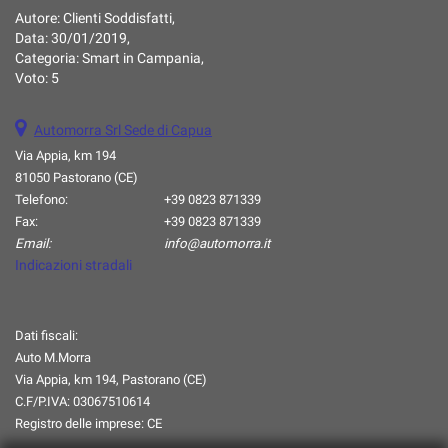
Autore:
Clienti Soddisfatti
,
questi
Data:
30/01/2019
,
strumenti
Categoria:
Smart in Campania
,
di
Voto:
5
tracciamento
si
rimanda
Automorra Srl Sede di Capua
alla
Via Appia, km 194
cookie
81050 Pastorano (CE)
policy.
Puoi
Telefono:
+39 0823 871339
rivedere
Fax:
+39 0823 871339
e
Email:
info@automorra.it
modificare
Indicazioni stradali
le
tue
scelte
Dati fiscali:
in
Auto M.Morra
qualsiasi
momento.
Via Appia, km 194, Pastorano (CE)
C.F/P.IVA:
03067510614
Registro delle imprese:
CE